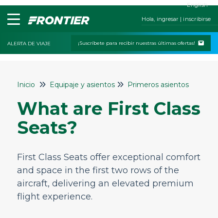
English
Hola, ingresar | inscribirse
¡Suscríbete para recibir nuestras últimas ofertas!
ALERTA DE VIAJE
Inicio
Inicio
Equipaje y asientos
Primeros asientos
Contáctanos
What are First Class
Mis reservas
Seats?
Check-In
Políticas de cambios y cancelaciones
First Class Seats offer exceptional comfort
Viajar con niños o mascotas
and space in the first two rows of the
Servicios especiales
aircraft, delivering an elevated premium
flight experience.
Equipaje y asientos
Información general sobre bolsas y