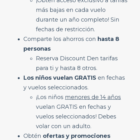
¡Obtén acceso exclusivo a tarifas
Información del aeropuerto
más bajas en cada vuelo
Durante el vuelo
durante un año completo! Sin
GoWild All-You-Can-Fly Pass
fechas de restricción.
FRONTIER Miles
Comparte los ahorros con
hasta 8
FRONTIER Airlines World Mastercard
personas
Discount Den
Reserva Discount Den tarifas
¿Qué es el Discount Den?
para ti y hasta 8 otros.
¿Tengo que pagar un cargo de suscripción
Los niños vuelan GRATIS
en fechas
para Discount Den?
y vuelos seleccionados.
¿Cómo funciona Kids Fly Free?
¡Los niños
menores de 14 años
Mi hijo cumplió 15 ayer y estamos
vuelan GRATIS en fechas y
reservando un vuelo hoy, ¿califica para Kids
Fly Free?
vuelos seleccionados! Debes
¿Cómo me inscribo en Discount Den?
volar con un adulto.
¿Cómo cancelo mi membresía de Discount
Obtén
ofertas y promociones
Den?