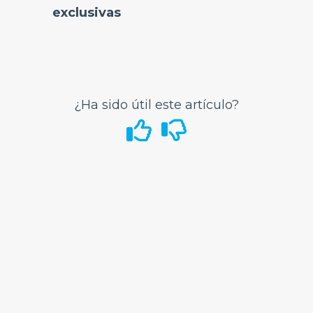
exclusivas
Mi Cuenta
Cupones
Programa de provisión voluntaria de servicios
de emergencia (VPESP)
¿Puedes ayudarme con las oportunidades de
¿Ha sido útil este artículo?
carrera en Frontier?