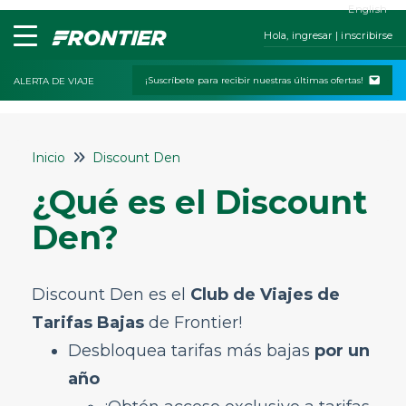
English
Hola, ingresar | inscribirse
¡Suscríbete para recibir nuestras últimas ofertas!
ALERTA DE VIAJE
Inicio
Inicio
Discount Den
Contáctanos
¿Qué es el Discount
Mis reservas
Den?
Check-In
Políticas de cambios y cancelaciones
Discount Den es el
Club de Viajes de
Viajar con niños o mascotas
Tarifas Bajas
de Frontier!
Servicios especiales
Desbloquea tarifas más bajas
por un
Equipaje y asientos
año
Estado del vuelo