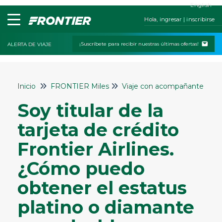
English
Hola, ingresar | inscribirse
¡Suscríbete para recibir nuestras últimas ofertas!
ALERTA DE VIAJE
Inicio
Inicio
FRONTIER Miles
Viaje con acompañante
Contáctanos
Soy titular de la
Mis reservas
tarjeta de crédito
Check-In
Frontier Airlines.
Políticas de cambios y cancelaciones
¿Cómo puedo
Viajar con niños o mascotas
obtener el estatus
Servicios especiales
Equipaje y asientos
platino o diamante
Estado del vuelo