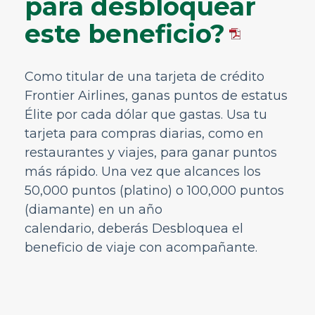
para desbloquear
Información del aeropuerto
este beneficio?
Durante el vuelo
GoWild All-You-Can-Fly Pass
Como titular de una tarjeta de crédito
FRONTIER Miles
Frontier Airlines, ganas puntos de estatus
Viaje con acompañante
Élite por cada dólar que gastas. Usa tu
¿Qué es el beneficio de viaje con
tarjeta para compras diarias, como en
acompañante?
restaurantes y viajes, para ganar puntos
¿Cómo calificas para el beneficio de viaje
más rápido. Una vez que alcances los
con acompañante?
50,000 puntos (platino) o 100,000 puntos
¿Cómo funciona el beneficio de viaje
(diamante) en un año
para acompañantes?
calendario,
deberás
Desbloquea el
¿A quién puedo designar como mi
compañer@?
beneficio de viaje con acompañante.
¿Puedo utilizar el beneficio de viaje con
acompañante en todos los vuelos?
¿Hay un límite en la frecuencia con la
que puedo usar el beneficio de viaje