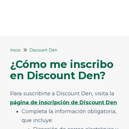
Inicio
Inicio
Discount Den
Contáctanos
¿Cómo me inscribo
Mis reservas
en Discount Den?
Check-In
Políticas de cambios y cancelaciones
Para suscribirte a Discount Den, visita la
Viajar con niños o mascotas
página de inscripción de Discount Den
.
Servicios especiales
Completa la información obligatoria,
Equipaje y asientos
que incluye:
Estado del vuelo