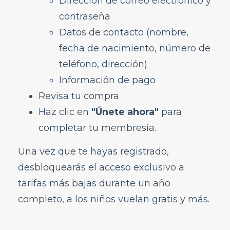
Dirección de correo electrónico y
Información del aeropuerto
contraseña
Durante el vuelo
Datos de contacto (nombre,
GoWild All-You-Can-Fly Pass
fecha de nacimiento, número de
FRONTIER Miles
teléfono, dirección)
FRONTIER Airlines World Mastercard
Información de pago
Discount Den
Revisa tu compra
¿Qué es el Discount Den?
Haz clic en
"Únete ahora"
para
¿Tengo que pagar un cargo de suscripción
completar tu membresía.
para Discount Den?
Una vez que te hayas registrado,
¿Cómo funciona Kids Fly Free?
Mi hijo cumplió 15 ayer y estamos
desbloquearás el acceso exclusivo a
reservando un vuelo hoy, ¿califica para Kids
tarifas más bajas durante un año
Fly Free?
completo, a los niños vuelan gratis y más.
¿Cómo me inscribo en Discount Den?
¿Cómo cancelo mi membresía de Discount
Den?