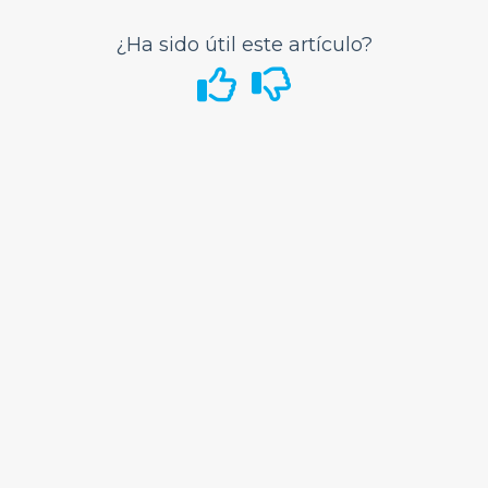
Mi Cuenta
¿Ha sido útil este artículo?
Cupones
Programa de provisión voluntaria de servicios
de emergencia (VPESP)
¿Puedes ayudarme con las oportunidades de
carrera en Frontier?