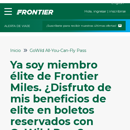
English
Hola, ingresar | inscribirse
¡Suscríbete para recibir nuestras últimas ofertas!
ALERTA DE VIAJE
Inicio
Inicio
GoWild All-You-Can-Fly Pass
Contáctanos
Ya soy miembro
Mis reservas
élite de Frontier
Check-In
Miles. ¿Disfruto de
Políticas de cambios y cancelaciones
mis beneficios de
Viajar con niños o mascotas
elite en boletos
Servicios especiales
Equipaje y asientos
reservados con
Estado del vuelo