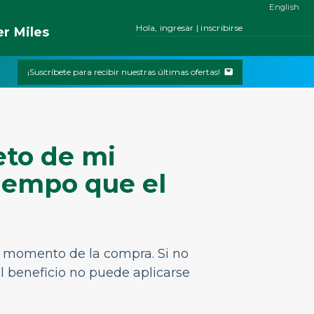
English
Hola, ingresar | inscribirse
er
Miles
¡Suscríbete para recibir nuestras últimas ofertas!
eto de mi
iempo que el
l momento de la compra. Si no
l beneficio no puede aplicarse