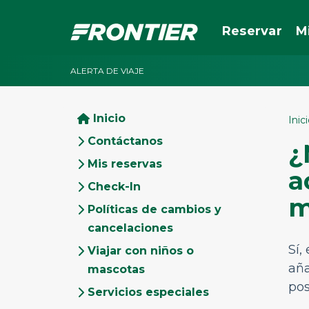
Reservar
M
ALERTA DE VIAJE
Inicio
Inic
Contáctanos
¿
Mis reservas
a
Check-In
m
Políticas de cambios y
cancelaciones
Sí,
Viajar con niños o
añ
mascotas
pos
Servicios especiales