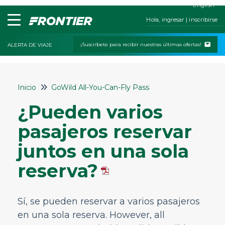
English
Hola, ingresar | inscribirse
¡Suscríbete para recibir nuestras últimas ofertas!
ALERTA DE VIAJE
Inicio
Inicio
GoWild All-You-Can-Fly Pass
Contáctanos
¿Pueden varios
Mis reservas
pasajeros reservar
Check-In
juntos en una sola
Políticas de cambios y cancelaciones
reserva?
Viajar con niños o mascotas
Servicios especiales
Sí, se pueden reservar a varios pasajeros
Equipaje y asientos
en una sola reserva. However, all
Estado del vuelo