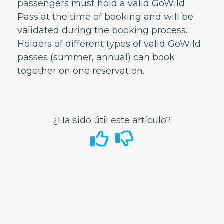
passengers must hold a valid GoWild
Información del aeropuerto
Pass at the time of booking and will be
Durante el vuelo
validated during the booking process.
Holders of different types of valid GoWild
GoWild All-You-Can-Fly Pass
passes (summer, annual) can book
¿Dónde puedo comprar un GoWild Pass?
together on one reservation.
¿Cómo reservo un vuelo de GoWild?
¿Puedo reservar un boleto de ida y vuelta
usando el GoWild Pass?
¿Está disponible este viaje de
¿Ha sido útil este artículo?
espera/espacio?
¿Cuáles son los períodos de viaje para los
que cada pase es elegible?
¿Pueden varios pasajeros reservar juntos
en una sola reserva?
¿Puedo mezclar y combinar tarifas
(Standard, Discount Den, GoWild) en una
reserva de GoWild?
¿Cómo agrego a un niño a mi reserva de