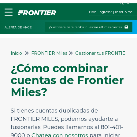
English
Hola, ingresar | inscribirse
¡Suscríbete para recibir nuestras últimas ofertas!
ALERTA DE VIAJE
Inicio
Inicio
FRONTIER Miles
Gestionar tus FRONTIER Mil
Contáctanos
¿Cómo combinar
Mis reservas
cuentas de Frontier
Check-In
Miles?
Políticas de cambios y cancelaciones
Viajar con niños o mascotas
Si tienes cuentas duplicadas de
Servicios especiales
FRONTIER MILES, podemos ayudarte a
Equipaje y asientos
fusionarlas. Puedes llamarnos al 801-401-
Estado del vuelo
9000 o
Chatea con nosotros
para iniciar