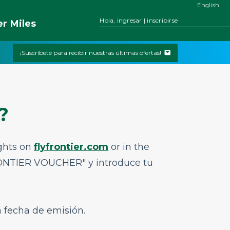
English
Hola, ingresar | inscribirse
er
Miles
¡Suscríbete para recibir nuestras últimas ofertas!
?
ghts on
flyfrontier.com
or in the
FRONTIER VOUCHER" y introduce tu
a fecha de emisión.