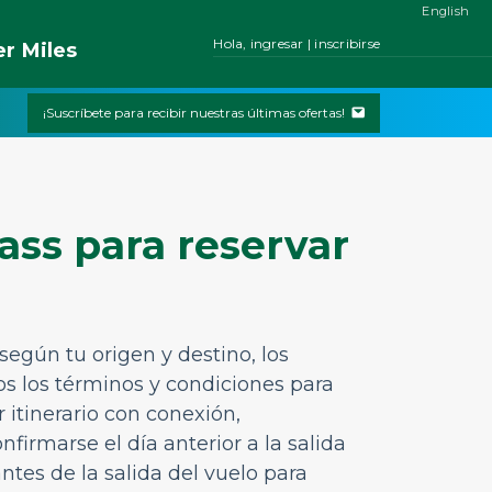
English
Hola, ingresar | inscribirse
er
Miles
¡Suscríbete para recibir nuestras últimas ofertas!
ss para reservar
según tu origen y destino, los
dos los términos y condiciones para
 itinerario con conexión,
irmarse el día anterior a la salida
antes de la salida del vuelo para