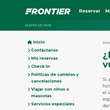
Reservar
M
ALERTA DE VIAJE
Inicio
Inic
Contáctanos
¿
Mis reservas
v
Check-In
Políticas de cambios y
Sí,
cancelaciones
hor
Viajar con niños o
el 
mascotas
esp
Servicios especiales
del