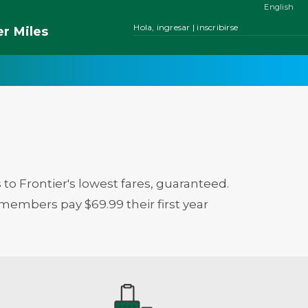
English
Hola, ingresar | inscribirse
er
Miles
 Frontier's lowest fares, guaranteed.
members pay $69.99 their first year