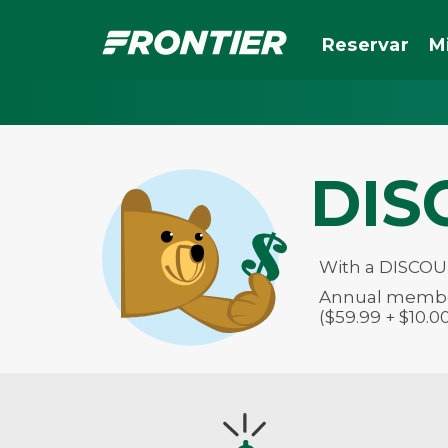
Reservar
M
DIS
With a DISCOUN
Annual members
($59.99 + $10.0