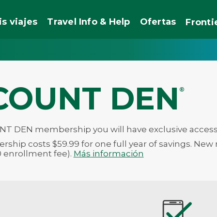
is viajes
Travel Info & Help
Ofertas
Fronti
COUNT DEN
®
T DEN membership you will have exclusive access to
hip costs $59.99 for one full year of savings. New 
0 enrollment fee).
Más información