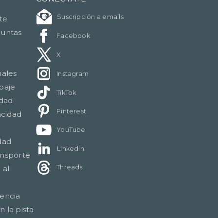
Suscripción a emails
nte
guntas
Facebook
X
nales
Instagram
paje
TikTok
idad
Pinterest
acidad
YouTube
dad
LinkedIn
ansporte
Threads
 al
gencia
 la pista