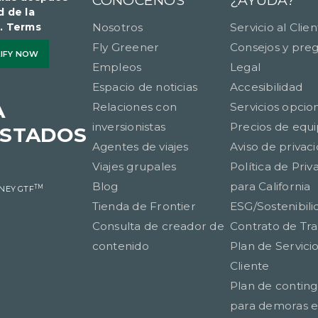
d de la
​​​. Terms
Nosotros
Servicio al Clie
Fly Greener
Consejos y pre
LIFY NOW
Empleos
Legal
Espacio de noticias
Accesibilidad
A
Relaciones con
Servicios opcio
inversionistas
Precios de equi
ESTADOS
Agentes de viajes
Aviso de privac
Viajes grupales
Política de Priv
Blog
para California
TM
TNEY GTF
Tienda de Frontier
ESG/Sostenibili
Consulta de creador de
Contrato de Tr
contenido
Plan de Servicio
Cliente
Plan de contin
para demoras en