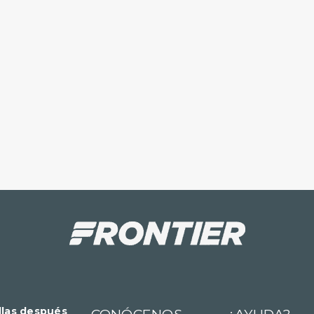
llas después
CONÓCENOS
¿AYUDA?