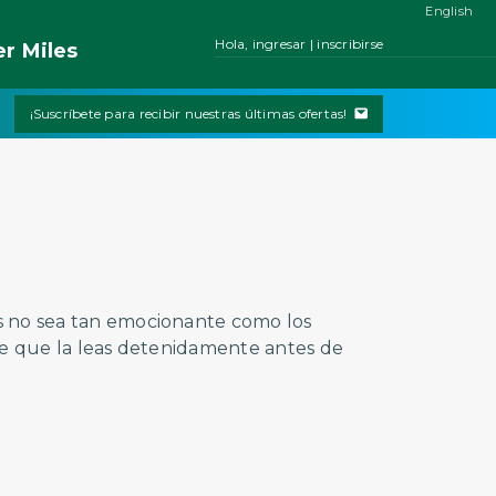
English
Hola, ingresar | inscribirse
er
Miles
¡Suscríbete para recibir nuestras últimas ofertas!
s no sea tan emocionante como los
nte que la leas detenidamente antes de