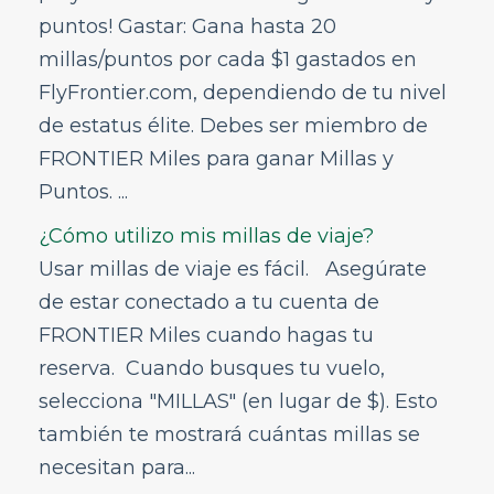
Información del aeropuerto
puntos! Gastar: Gana hasta 20
millas/puntos por cada $1 gastados en
Durante el vuelo
FlyFrontier.com, dependiendo de tu nivel
GoWild All-You-Can-Fly Pass
de estatus élite. Debes ser miembro de
FRONTIER Miles
FRONTIER Miles para ganar Millas y
Viaje con acompañante
Puntos. ...
Gestionar tus FRONTIER Miles
¿Cómo utilizo mis millas de viaje?
Ganar y canjear millas
Usar millas de viaje es fácil. Asegúrate
¿Cómo se obtienen las millas y los
puntos?
de estar conectado a tu cuenta de
¿Cómo utilizo mis millas de viaje?
FRONTIER Miles cuando hagas tu
¿Puedo recibir Millas y Puntos por viajes
reserva. Cuando busques tu vuelo,
realizados antes de inscribirme en el
selecciona "MILLAS" (en lugar de $). Esto
programa FRONTIER Miles?
también te mostrará cuántas millas se
¿Qué se considera actividad?
necesitan para...
¿Puedo usar millas para artículos
adicionales como equipaje y asientos?