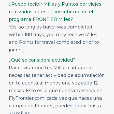
¿Puedo recibir Millas y Puntos por viajes
¿Puedo ganar millas por los boletos que
compras para otros pasajeros?
realizados antes de inscribirme en el
¿Cómo agrego mi número de FRONTIER
programa FRONTIER Miles?
Miles a mi reserva actual?
Yes, so long as travel was completed
¿Cómo obtengo crédito de FRONTIER
within 180 days, you may receive Miles
Miles de un viaje que ya hice?
and Points for travel completed prior to
¿Puedo comprar millas de viaje?
joining. ...
¿Puedo usar mis Travel Miles en
cualquier vuelo?
¿Qué se considera actividad?
¿Cómo se obtienen las millas Frontier?
Para evitar que tus Millas caduquen,
FRONTIER Airlines World Mastercard
necesitas tener actividad de acumulación
Discount Den
en tu cuenta al menos una vez cada 12
Mi Cuenta
meses. Esto es lo que cuenta: Reserva en
Cupones
FlyFrontier.com: cada vez que haces una
Programa de provisión voluntaria de servicios
compra en Frontier, puedes ganar hasta
de emergencia (VPESP)
20 millas...