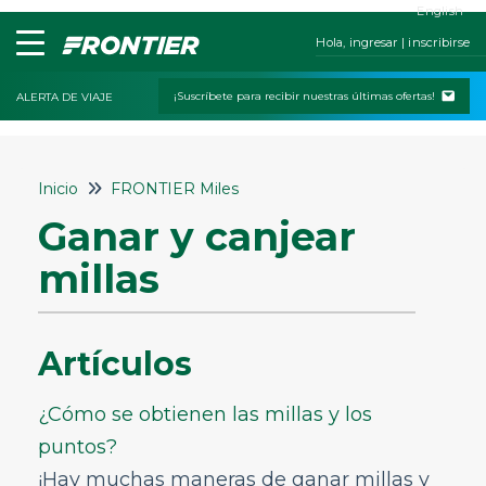
English
Hola, ingresar | inscribirse
¡Suscríbete para recibir nuestras últimas ofertas!
ALERTA DE VIAJE
Inicio
Inicio
FRONTIER Miles
Contáctanos
Ganar y canjear
Mis reservas
millas
Check-In
Políticas de cambios y cancelaciones
Artículos
Viajar con niños o mascotas
Servicios especiales
¿Cómo se obtienen las millas y los
Equipaje y asientos
puntos?
Estado del vuelo
¡Hay muchas maneras de ganar millas y