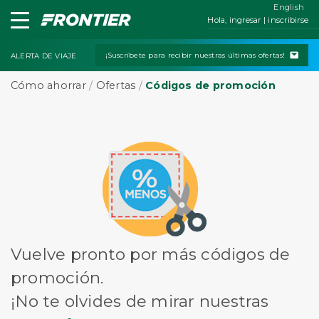
English
Hola, ingresar | inscribirse
¡Suscríbete para recibir nuestras últimas ofertas!
ALERTA DE VIAJE
Cómo ahorrar
/
Ofertas
/
Códigos de promoción
Vuelve pronto por más códigos de
promoción.
¡No te olvides de mirar nuestras